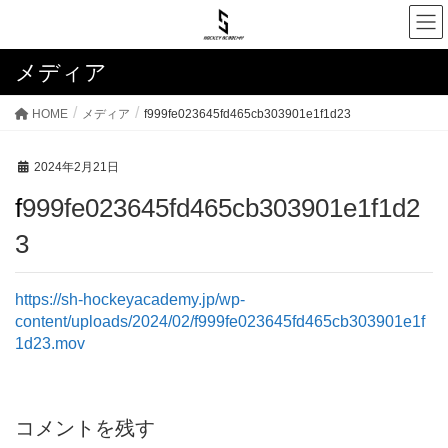
メディア
HOME
メディア
f999fe023645fd465cb303901e1f1d23
2024年2月21日
f999fe023645fd465cb303901e1f1d2
3
https://sh-hockeyacademy.jp/wp-
content/uploads/2024/02/f999fe023645fd465cb303901e1f
1d23.mov
コメントを残す