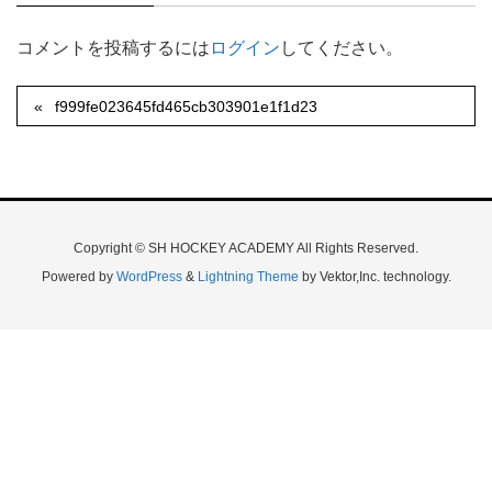
コメントを投稿するには
ログイン
してください。
f999fe023645fd465cb303901e1f1d23
Copyright © SH HOCKEY ACADEMY All Rights Reserved.
Powered by
WordPress
&
Lightning Theme
by Vektor,Inc. technology.