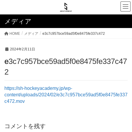
メディア
HOME
メディア
e3c7c957bce59ad5f0e8475fe337c472
2024年2月11日
e3c7c957bce59ad5f0e8475fe337c47
2
https://sh-hockeyacademy.jp/wp-
content/uploads/2024/02/e3c7c957bce59ad5f0e8475fe337
c472.mov
コメントを残す