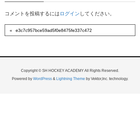
コメントを投稿するには
ログイン
してください。
e3c7c957bce59ad5f0e8475fe337c472
Copyright © SH HOCKEY ACADEMY All Rights Reserved.
Powered by
WordPress
&
Lightning Theme
by Vektor,Inc. technology.