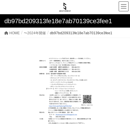
db97bd209313fe18e7ab70139ce3fee1
HOME
〜2024年開催
db97bd209313fe18e7ab70139ce3fee1