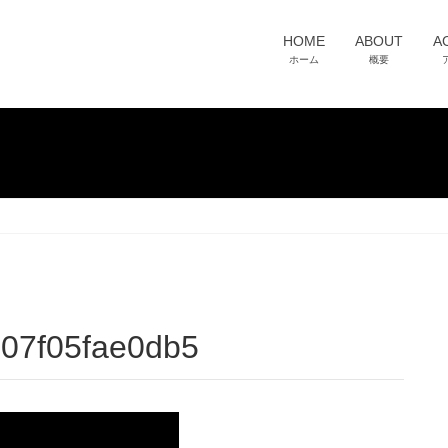
HOME
ABOUT
A
ホーム
概要
507f05fae0db5