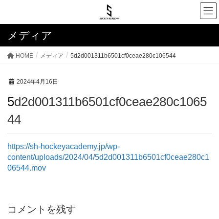
メディア
HOME
メディア
5d2d001311b6501cf0ceae280c106544
2024年4月16日
5d2d001311b6501cf0ceae280c1065
44
https://sh-hockeyacademy.jp/wp-
content/uploads/2024/04/5d2d001311b6501cf0ceae280c1
06544.mov
コメントを残す