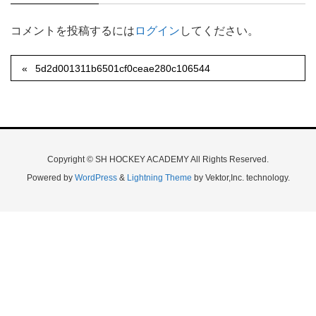
コメントを投稿するには
ログイン
してください。
5d2d001311b6501cf0ceae280c106544
Copyright © SH HOCKEY ACADEMY All Rights Reserved.
Powered by
WordPress
&
Lightning Theme
by Vektor,Inc. technology.