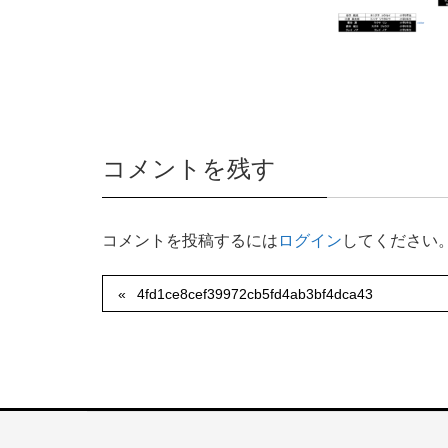
コメントを残す
コメントを投稿するには
ログイン
してください
4fd1ce8cef39972cb5fd4ab3bf4dca43