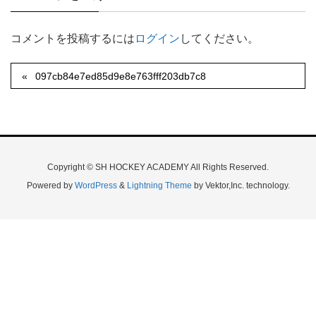
コメントを投稿するには
ログイン
してください。
097cb84e7ed85d9e8e763fff203db7c8
Copyright © SH HOCKEY ACADEMY All Rights Reserved.
Powered by
WordPress
&
Lightning Theme
by Vektor,Inc. technology.