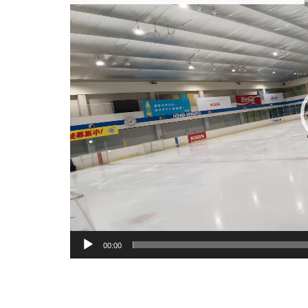
プ
レ
ー
ヤ
ー
00:00