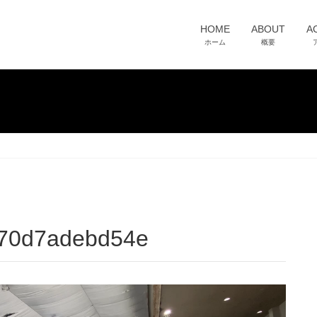
HOME
ABOUT
A
ホーム
概要
d70d7adebd54e