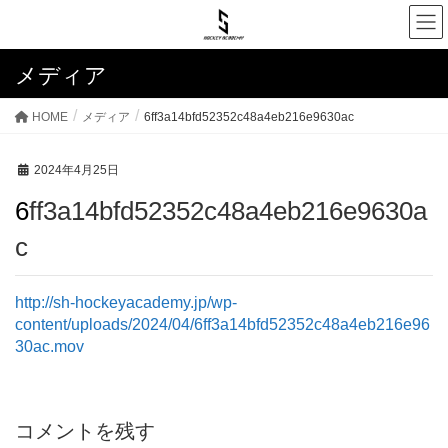
メディア
HOME
メディア
6ff3a14bfd52352c48a4eb216e9630ac
2024年4月25日
6ff3a14bfd52352c48a4eb216e9630a
c
http://sh-hockeyacademy.jp/wp-
content/uploads/2024/04/6ff3a14bfd52352c48a4eb216e96
30ac.mov
コメントを残す