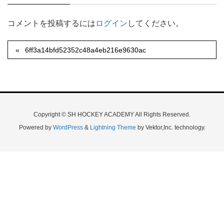
コメントを投稿するには
ログイン
してください。
6ff3a14bfd52352c48a4eb216e9630ac
Copyright © SH HOCKEY ACADEMY All Rights Reserved.
Powered by
WordPress
&
Lightning Theme
by Vektor,Inc. technology.